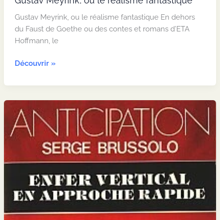
Gustav Meyrink, ou le réalisme fantastique
Gustav Meyrink, ou le réalisme fantastique En dehors
du Faust de Goethe ou des contes et romans d’ETA
Hoffmann, le
Gustav
Découvrir »
Meyrink,
ou
le
réalisme
fantastique