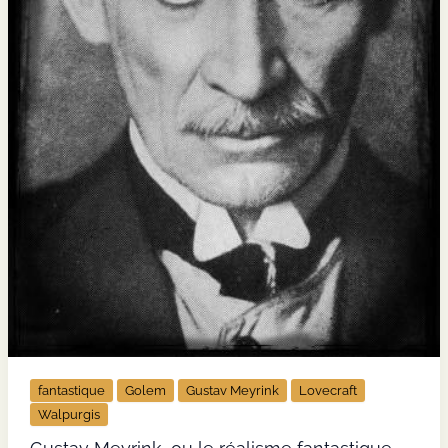
fantastique
Golem
Gustav Meyrink
Lovecraft
Walpurgis