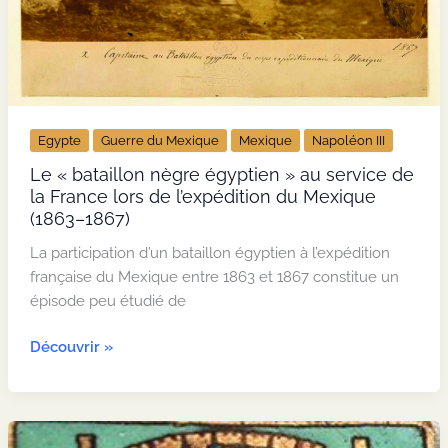
Egypte
Guerre du Mexique
Mexique
Napoléon III
Le « bataillon nègre égyptien » au service de
la France lors de l’expédition du Mexique
(1863–1867)
La participation d’un bataillon égyptien à l’expédition
française du Mexique entre 1863 et 1867 constitue un
épisode peu étudié de
Le
Découvrir »
« bataillon
nègre
égyptien »
au