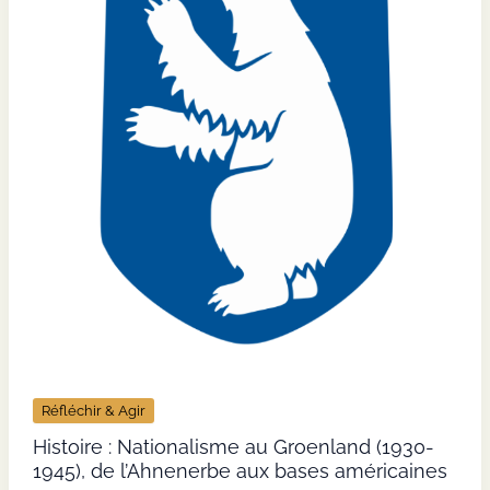
fantastique
et
science-
fiction
Réfléchir & Agir
Histoire : Nationalisme au Groenland (1930-
1945), de l’Ahnenerbe aux bases américaines