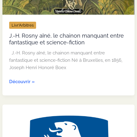
Livr’Arbitres
J.-H. Rosny aîné, le chainon manquant entre
fantastique et science-fiction
J.-H. Rosny aîné, le chainon manquant entre
fantastique et science-fiction Né à Bruxelles, en 1856,
Joseph Henri Honoré Boex
J.-
Découvrir »
H.
Rosny
aîné,
le
chainon
manquant
entre