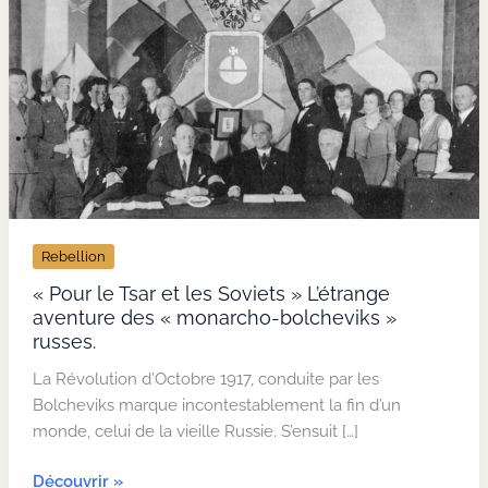
Rebellion
« Pour le Tsar et les Soviets » L’étrange
aventure des « monarcho-bolcheviks »
russes.
La Révolution d’Octobre 1917, conduite par les
Bolcheviks marque incontestablement la fin d’un
monde, celui de la vieille Russie. S’ensuit […]
«
Découvrir »