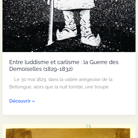
Entre luddisme et carlisme : la Guerre des
Demoiselles (1829-1832)
Le 30 mai 1829, dans la vallée ariégeoise de la
Bellongue, alors que la nuit tombe, une troupe
Entre
Découvrir »
luddisme
et
carlisme
:
la