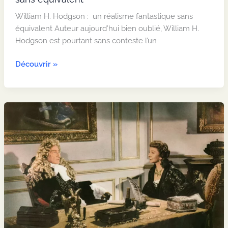
William H. Hodgson : un réalisme fantastique sans
équivalent Auteur aujourd’hui bien oublié, William H.
Hodgson est pourtant sans conteste l’un
William
Découvrir »
H.
Hodgson :
un
réalisme
fantastique
sans
équivalent