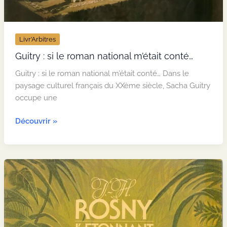
Livr’Arbitres
Guitry : si le roman national m’était conté…
Guitry : si le roman national m’était conté… Dans le
paysage culturel français du XXème siècle, Sacha Guitry
occupe une
Guitry
Découvrir »
:
si
le
roman
national
m’était
conté…