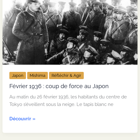
sports
traditionnels
contre
la
mondialisation
Japon
Mishima
Réfléchir & Agir
Février 1936 : coup de force au Japon
Au matin du 26 février 1936, les habitants du centre de
Tokyo s’éveillent sous la neige. Le tapis blanc ne
Février
Découvrir »
1936 :
coup