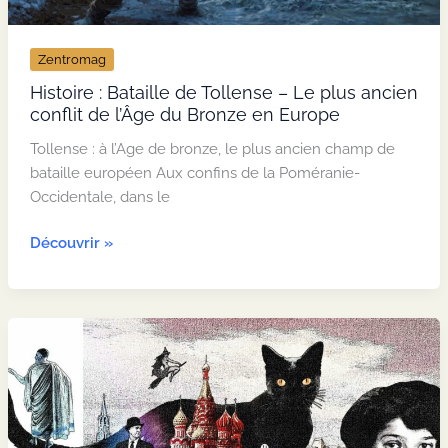
Zentromag
Histoire : Bataille de Tollense – Le plus ancien
conflit de l’Âge du Bronze en Europe
Tollense : à l’Age de bronze, le plus ancien champ de
bataille européen Aux confins de la Poméranie-
Occidentale, dans le
Histoire
Découvrir »
:
Bataille
de
Tollense
–
Le
plus
ancien