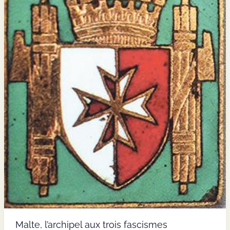
service
de
la
France
lors
de
l’expédition
du
Mexique
(1863–
1867)
Malte, l’archipel aux trois fascismes