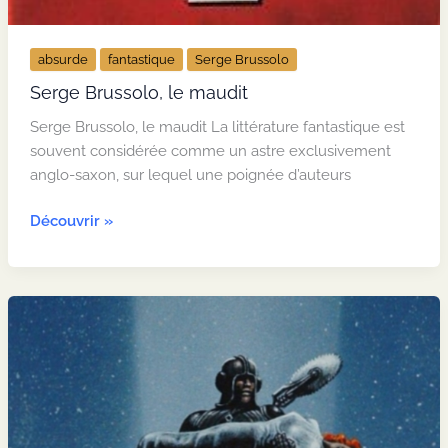
absurde
fantastique
Serge Brussolo
Serge Brussolo, le maudit
Serge Brussolo, le maudit La littérature fantastique est
souvent considérée comme un astre exclusivement
anglo-saxon, sur lequel une poignée d’auteurs
Serge
Découvrir »
Brussolo,
le
maudit