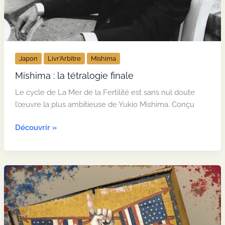
Japon
Livr’Arbitre
Mishima
Mishima : la tétralogie finale
Le cycle de La Mer de la Fertilité est sans nul doute
l’œuvre la plus ambitieuse de Yukio Mishima. Conçu
Mishima
Découvrir »
:
la
tétralogie
finale