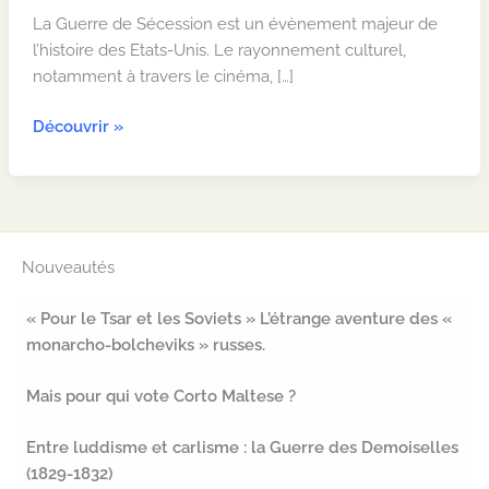
La Guerre de Sécession est un évènement majeur de
l’histoire des Etats-Unis. Le rayonnement culturel,
notamment à travers le cinéma, […]
La
Découvrir »
Guerre
de
Sécession
:
un
Nouveautés
conflit
infini
« Pour le Tsar et les Soviets » L’étrange aventure des «
monarcho-bolcheviks » russes.
Mais pour qui vote Corto Maltese ?
Entre luddisme et carlisme : la Guerre des Demoiselles
(1829-1832)