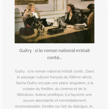
Guitry : si le roman national m’était
conté…
Guitry : si le roman national m’était conté… Dans
le paysage culturel français du XXème siècle,
Sacha Guitry occupe une place singulière, à la
croisée du théâtre, du cinéma et de la
littérature. Auteur prolifique, il a façonné une
œuvre abondante et immédiatement
reconnaissable, fondée sur l’art du dialogue, le…