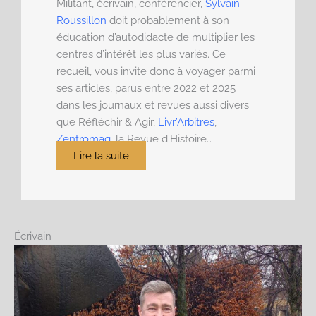
Militant, écrivain, conférencier,
Sylvain
Roussillon
doit probablement à son
éducation d’autodidacte de multiplier les
centres d’intérêt les plus variés. Ce
recueil, vous invite donc à voyager parmi
ses articles, parus entre 2022 et 2025
dans les journaux et revues aussi divers
que Réfléchir & Agir,
Livr’Arbitres
,
Zentromag
, la Revue d’Histoire…
Lire la suite
Écrivain