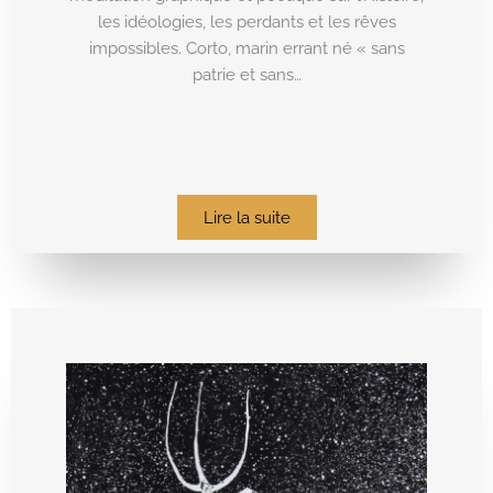
les idéologies, les perdants et les rêves
impossibles. Corto, marin errant né « sans
patrie et sans…
Lire la suite