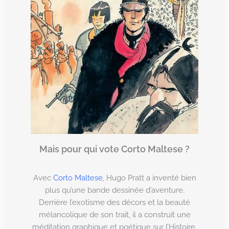
Mais pour qui vote Corto Maltese ?
Avec
Corto Maltese
, Hugo Pratt a inventé bien
plus qu’une bande dessinée d’aventure.
Derrière l’exotisme des décors et la beauté
mélancolique de son trait, il a construit une
méditation graphique et poétique sur l’Histoire,