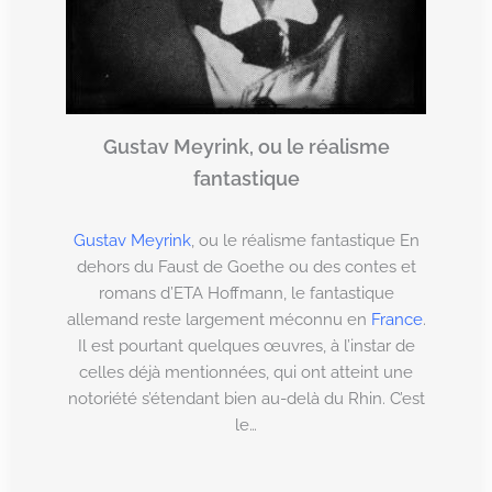
Gustav Meyrink, ou le réalisme
fantastique
Gustav Meyrink
, ou le réalisme fantastique En
dehors du Faust de Goethe ou des contes et
romans d’ETA Hoffmann, le fantastique
allemand reste largement méconnu en
France
.
Il est pourtant quelques œuvres, à l’instar de
celles déjà mentionnées, qui ont atteint une
notoriété s’étendant bien au-delà du Rhin. C’est
le…