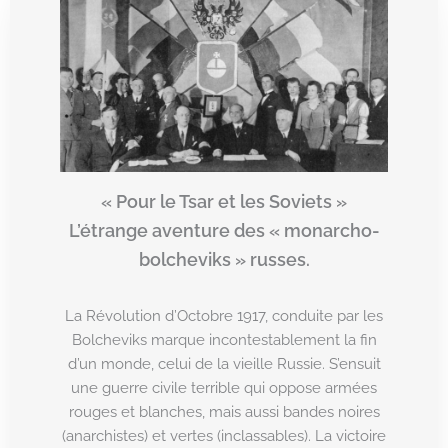
« Pour le Tsar et les Soviets »
L’étrange aventure des « monarcho-
bolcheviks » russes.
La Révolution d’Octobre 1917, conduite par les
Bolcheviks marque incontestablement la fin
d’un monde, celui de la vieille Russie. S’ensuit
une guerre civile terrible qui oppose armées
rouges et blanches, mais aussi bandes noires
(anarchistes) et vertes (inclassables). La victoire