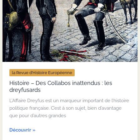
la Revue d’Histoire Européenne
Histoire – Des Collabos inattendus : les
dreyfusards
L’Affaire Dreyfus est un marqueur important de l’histoire
politique française. C’est à son sujet, bien d’avantage
que pour d’autres grandes
Histoire
Découvrir »
–