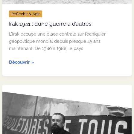
Réfléchir & Agir
Irak 1941 : d’une guerre à d’autres
L’Irak occupe une place centrale sur l’échiquier
géopolitique mondial depuis presque 45 ans
maintenant. De 1980 à 1988, le pays
Irak
Découvrir »
1941
:
d’une
guerre
à
d’autres