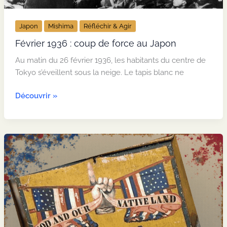
Bronze
en
Japon
Mishima
Réfléchir & Agir
Europe
Février 1936 : coup de force au Japon
Au matin du 26 février 1936, les habitants du centre de
Tokyo s’éveillent sous la neige. Le tapis blanc ne
Février
Découvrir »
1936 :
coup
de
force
au
Japon