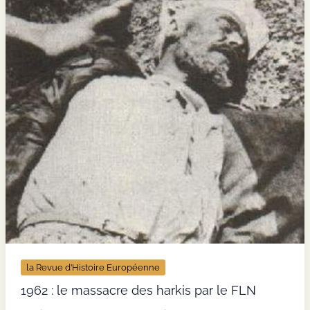
du
nationalisme
suisse
la Revue d’Histoire Européenne
1962 : le massacre des harkis par le FLN