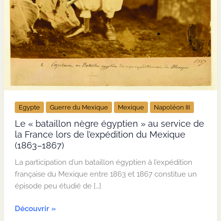
Egypte
Guerre du Mexique
Mexique
Napoléon III
Le « bataillon nègre égyptien » au service de
la France lors de l’expédition du Mexique
(1863–1867)
La participation d’un bataillon égyptien à l’expédition
française du Mexique entre 1863 et 1867 constitue un
épisode peu étudié de […]
Le
Découvrir »
« bataillon