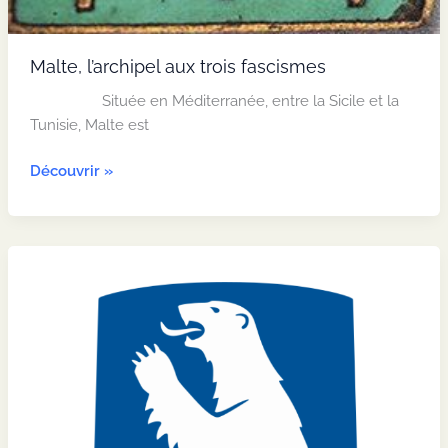
Malte, l’archipel aux trois fascismes
Située en Méditerranée, entre la Sicile et la
Tunisie, Malte est
Malte,
Découvrir »
l’archipel
aux
trois
fascismes