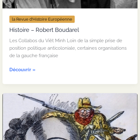
la Revue d’Histoire Européenne
Histoire – Robert Boudarel
Les Collabos du Viêt Minh Loin de la simple prise de
position politique anticoloniale, certaines organisations
de la gauche française
Histoire
Découvrir »
–
Robert
Boudarel