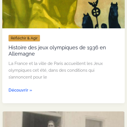
Réfléchir & Agir
Histoire des jeux olympiques de 1936 en
Allemagne
La France et la ville de Paris accueillent les Jeux
olympiques cet été, dans des conditions qui
s’annoncent pour le
Histoire
Découvrir »
des
jeux
olympiques
de
1936