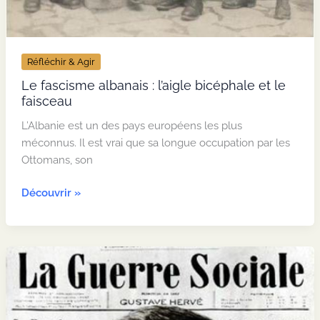
Réfléchir & Agir
Le fascisme albanais : l’aigle bicéphale et le
faisceau
L’Albanie est un des pays européens les plus
méconnus. Il est vrai que sa longue occupation par les
Ottomans, son
Le
Découvrir »
fascisme
albanais
:
l’aigle
bicéphale
et
le