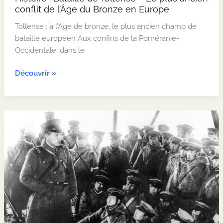
conflit de l’Âge du Bronze en Europe
Tollense : à l’Age de bronze, le plus ancien champ de
bataille européen Aux confins de la Poméranie-
Occidentale, dans le
Histoire
Découvrir »
:
Bataille
de
Tollense
–
Le
plus
ancien
conflit
de
l’Âge
du