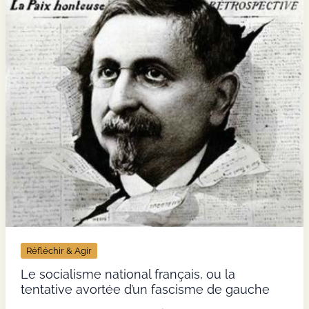
faisceau
Réfléchir & Agir
Le socialisme national français, ou la
tentative avortée d’un fascisme de gauche