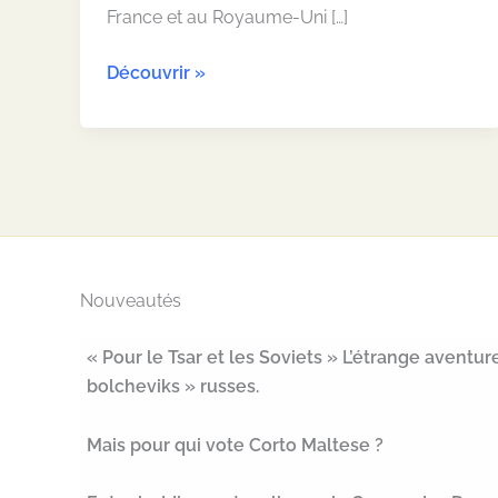
France et au Royaume-Uni […]
Histoire
Découvrir »
–
Empire
colonial
allemand
Nouveautés
« Pour le Tsar et les Soviets » L’étrange avent
bolcheviks » russes.
Mais pour qui vote Corto Maltese ?