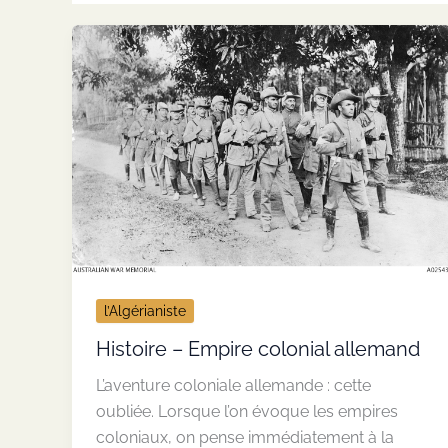
l’Algérianiste
Histoire – Empire colonial allemand
L’aventure coloniale allemande : cette
oubliée. Lorsque l’on évoque les empires
coloniaux, on pense immédiatement à la