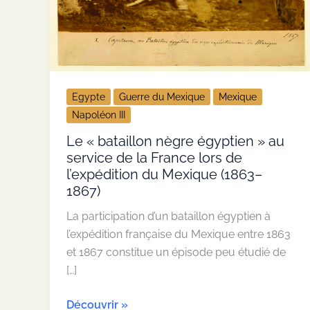
Egypte
Guerre du Mexique
Mexique
Napoléon III
Le « bataillon nègre égyptien » au
service de la France lors de
l’expédition du Mexique (1863–
1867)
La participation d’un bataillon égyptien à
l’expédition française du Mexique entre 1863
et 1867 constitue un épisode peu étudié de
[…]
Le
Découvrir »