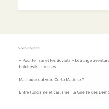
« bataillon
nègre
égyptien »
au
service
de
la
Nouveautés
France
lors
« Pour le Tsar et les Soviets » L’étrange avent
de
bolcheviks » russes.
l’expédition
du
Mais pour qui vote Corto Maltese ?
Mexique
(1863–
Entre luddisme et carlisme : la Guerre des Demo
1867)