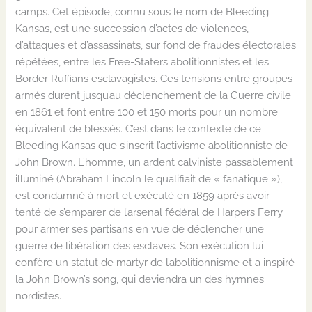
camps. Cet épisode, connu sous le nom de Bleeding
Kansas, est une succession d’actes de violences,
d’attaques et d’assassinats, sur fond de fraudes électorales
répétées, entre les Free-Staters abolitionnistes et les
Border Ruffians esclavagistes. Ces tensions entre groupes
armés durent jusqu’au déclenchement de la Guerre civile
en 1861 et font entre 100 et 150 morts pour un nombre
équivalent de blessés. C’est dans le contexte de ce
Bleeding Kansas que s’inscrit l’activisme abolitionniste de
John Brown. L’homme, un ardent calviniste passablement
illuminé (Abraham Lincoln le qualifiait de « fanatique »),
est condamné à mort et exécuté en 1859 après avoir
tenté de s’emparer de l’arsenal fédéral de Harpers Ferry
pour armer ses partisans en vue de déclencher une
guerre de libération des esclaves. Son exécution lui
confère un statut de martyr de l’abolitionnisme et a inspiré
la John Brown’s song, qui deviendra un des hymnes
nordistes.