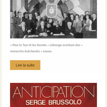
« Pour le Tsar et les Soviets » L’étrange aventure des «
monarcho-bolcheviks » russes.
Lire la suite