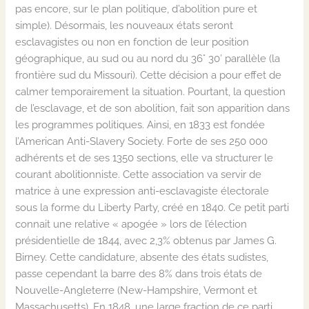
pas encore, sur le plan politique, d’abolition pure et
simple). Désormais, les nouveaux états seront
esclavagistes ou non en fonction de leur position
géographique, au sud ou au nord du 36° 30′ parallèle (la
frontière sud du Missouri). Cette décision a pour effet de
calmer temporairement la situation. Pourtant, la question
de l’esclavage, et de son abolition, fait son apparition dans
les programmes politiques. Ainsi, en 1833 est fondée
l’American Anti-Slavery Society. Forte de ses 250 000
adhérents et de ses 1350 sections, elle va structurer le
courant abolitionniste. Cette association va servir de
matrice à une expression anti-esclavagiste électorale
sous la forme du Liberty Party, créé en 1840. Ce petit parti
connait une relative « apogée » lors de l’élection
présidentielle de 1844, avec 2,3% obtenus par James G.
Birney. Cette candidature, absente des états sudistes,
passe cependant la barre des 8% dans trois états de
Nouvelle-Angleterre (New-Hampshire, Vermont et
Massachusetts). En 1848, une large fraction de ce parti,