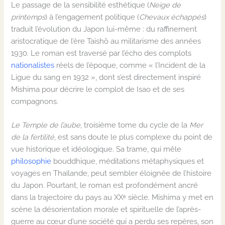
Le passage de la sensibilité esthétique (
Neige de
printemps
) à l’engagement politique (
Chevaux échappés
)
traduit l’évolution du Japon lui-même : du raffinement
aristocratique de l’ère Taishō au militarisme des années
1930. Le roman est traversé par l’écho des complots
nationalistes
réels de l’époque, comme « l’Incident de la
Ligue du sang en 1932 », dont s’est directement inspiré
Mishima pour décrire le complot de Isao et de ses
compagnons.
Le Temple de l’aube
, troisième tome du cycle de la
Mer
de la fertilité
, est sans doute le plus complexe du point de
vue historique et idéologique. Sa trame, qui mêle
philosophie
bouddhique, méditations métaphysiques et
voyages en Thaïlande, peut sembler éloignée de l’histoire
du Japon. Pourtant, le roman est profondément ancré
dans la trajectoire du pays au XXᵉ siècle. Mishima y met en
scène la désorientation morale et spirituelle de l’après-
guerre au cœur d’une société qui a perdu ses repères, son