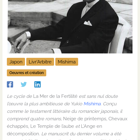
Japon
Livr’Arbitre
Mishima
Oeuvres et création
Le cycle de
La Mer de la Fertilité
est sans nul doute
l’œuvre la plus ambitieuse de Yukio
Mishima
. Conçu
comme le testament littéraire du romancier japonais, il
comprend quatre romans,
Neige de printemps, Chevaux
échappés, Le Temple de l’aube
et
L’Ange en
décomposition
. Le manuscrit du dernier volume a été