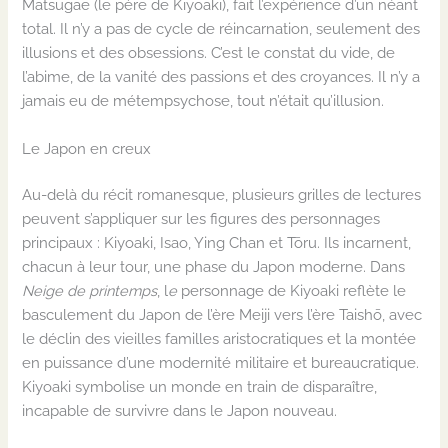
Matsugae (le père de Kiyoaki), fait l’expérience d’un néant
total. Il n’y a pas de cycle de réincarnation, seulement des
illusions et des obsessions. C’est le constat du vide, de
l’abime, de la vanité des passions et des croyances. Il n’y a
jamais eu de métempsychose, tout n’était qu’illusion.
Le Japon en creux
Au-delà du récit romanesque, plusieurs grilles de lectures
peuvent s’appliquer sur les figures des personnages
principaux : Kiyoaki, Isao, Ying Chan et Tōru. Ils incarnent,
chacun à leur tour, une phase du Japon moderne. Dans
Neige de printemps
, l
e
personnage de Kiyoaki reflète le
basculement du Japon de l’ère Meiji vers l’ère Taishō, avec
le déclin des vieilles familles aristocratiques et la montée
en puissance d’une modernité militaire et bureaucratique.
Kiyoaki symbolise un monde en train de disparaître,
incapable de survivre dans le Japon nouveau.