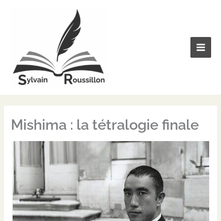
Aller
au
contenu
Mishima : la tétralogie finale