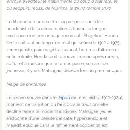
envoyé à l’éditeur le matin même du coup d’état raté, et
du seppuku réussi, de Mishima, le 25 novembre 1970.
Le fil conducteur de cette saga repose sur l’idée
bouddhiste de la réincarnation, à travers la longue
existence d’un personnage récurrent : Shigekuni Honda.
On le suit tout au long d’un récit qui s’étire de 1912 à 1975.
Jeune juriste, puis magistrat, avocat, homme d’affaires et
enfin retraité, Honda croit retrouver, roman après roman,
au fur et à mesure que le temps passe, son ami de
jeunesse, Kiyoaki Matsugae, décédé lors du premier opus.
Neige de printemps
Le roman s’ouvre dans le
Japon
de l’ère Taishō (1912-1926),
moment de transition où l’aristocratie traditionnelle
décline face à la modernité. Kiyoaki Matsugae, jeune
aristocrate d’une beauté délicate, hypersensible et
maladif, éduqué dans le raffinement occidental est