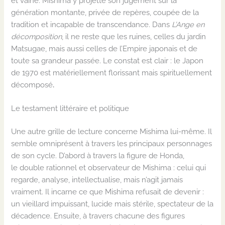
et vaine. Mishima y projette son jugement sur la
génération montante, privée de repères, coupée de la
tradition et incapable de transcendance. Dans
L’Ange en
décomposition
, il ne reste que les ruines, celles du jardin
Matsugae, mais aussi celles de l’Empire japonais et de
toute sa grandeur passée. Le constat est clair : le Japon
de 1970 est
matériellement florissant mais spirituellement
décomposé
.
Le testament littéraire et politique
Une autre grille de lecture concerne Mishima lui-même. Il
semble omniprésent à travers les principaux personnages
de son cycle. D’abord à travers la figure de Honda,
le double rationnel et observateur de Mishima : celui qui
regarde, analyse, intellectualise, mais n’agit jamais
vraiment. Il incarne ce que Mishima refusait de devenir :
un vieillard impuissant, lucide mais stérile, spectateur de la
décadence. Ensuite, à travers chacune des figures