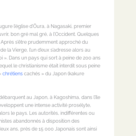
ugure l’église d’Ōura, à Nagasaki, premier
uvrir, bon gré mal gré, à l’Occident. Quelques
ans. Après s’être prudemment approché du
e la Vierge, l’un d’eux s’adresse alors au
toi ». Dans un pays qui sort à peine de 200 ans
uel le christianisme était interdit sous peine
 «
chrétiens
cachés » du Japon (kakure
 débarquent au Japon, à Kagoshima, dans l’île
éveloppent une intense activité prosélyte,
lors le pays. Les autorités, indifférentes ou
istes abandonnés à disposition des
n deux ans, près de 15 000 Japonais sont ainsi