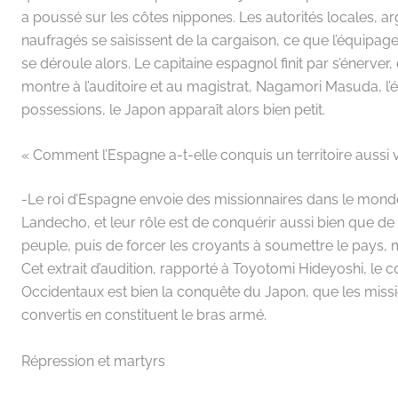
a poussé sur les côtes nippones. Les autorités locales, ar
naufragés se saisissent de la cargaison, ce que l’équipag
se déroule alors. Le capitaine espagnol finit par s’énerver,
montre à l’auditoire et au magistrat, Nagamori Masuda, l’é
possessions, le Japon apparaît alors bien petit.
« Comment l’Espagne a-t-elle conquis un territoire aussi 
-Le roi d’Espagne envoie des missionnaires dans le monde 
Landecho, et leur rôle est de conquérir aussi bien que de c
peuple, puis de forcer les croyants à soumettre le pays,
Cet extrait d’audition, rapporté à Toyotomi Hideyoshi, le c
Occidentaux est bien la conquête du Japon, que les missio
convertis en constituent le bras armé.
Répression et martyrs