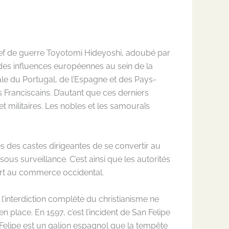
e chef de guerre Toyotomi Hideyoshi, adoubé par
des influences européennes au sein de la
ale du Portugal, de l’Espagne et des Pays-
es Franciscains. D’autant que ces derniers
 et militaires. Les nobles et les samouraïs
s des castes dirigeantes de se convertir au
sous surveillance. C’est ainsi que les autorités
ert au commerce occidental.
l’interdiction complète du christianisme ne
 place. En 1597, c’est l’incident de San Felipe
 Felipe est un galion espagnol que la tempête