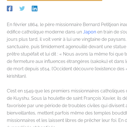
En février 1864, le père missionnaire Bernard Petitjean ina
édifice catholique moderne dans un
Japon
en train de s’o
jours plus tard, il voit venir à lui une vingtaine de pays
sanctuaire, puis timidement agenouillé devant une statue d
prêtre stupéfait et lui dit : « Nous avons la même foi que 
de fermeture aux influences étrangères (sakoku) et dans leq
de mort depuis 1614, l’Occident découvre l’existence des
kirishitan).
C’est en 1549 que les premiers missionnaires catholiques
de Kuyshu. Sous la houlette de saint François Xavier, ils d
favorisée par une période de troubles civiles qui divisent a
bienveillantes, mettent parfois même des temples bouddh
missionnaires et les laissent libres de prêcher leur foi. E