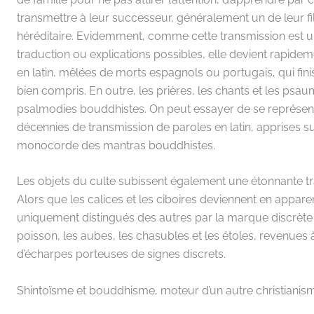
transmettre à leur successeur, généralement un de leur fil
héréditaire. Evidemment, comme cette transmission est 
traduction ou explications possibles, elle devient rapid
en latin, mêlées de morts espagnols ou portugais, qui finis
bien compris. En outre, les prières, les chants et les ps
psalmodies bouddhistes. On peut essayer de se représent
décennies de transmission de paroles en latin, apprises su
monocorde des mantras bouddhistes.
Les objets du culte subissent également une étonnante tra
Alors que les calices et les ciboires deviennent en appar
uniquement distingués des autres par la marque discrète 
poisson, les aubes, les chasubles et les étoles, revenues à
d’écharpes porteuses de signes discrets.
Shintoïsme et bouddhisme, moteur d’un autre christianis