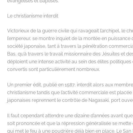
évangélisés et baptisés.
Le christianisme interdit
Victorieux de la guerre civile qui ravageait l’archipel, l
l’empereur, se montre inquiet de la montée en puissance 
société japonaise, tant à travers la pénétration commerci
Bas, qu’à travers le travail missionnaire des Jésuites et d
déploient une intense activité au sein des élites politiques
convertis sont particulièrement nombreux.
Un premier édit, publié en 1587, interdit alors aux membre
christianisme tandis que l’activité commerciale est placée 
japonaises reprennent le contrôle de Nagasaki, port ouv
Il faut cependant attendre une dizaine d’années avant que 
soit prononcée et que la répression généralisée se mette en
qui met le feu à une poudrière déjà bien en place. Le San