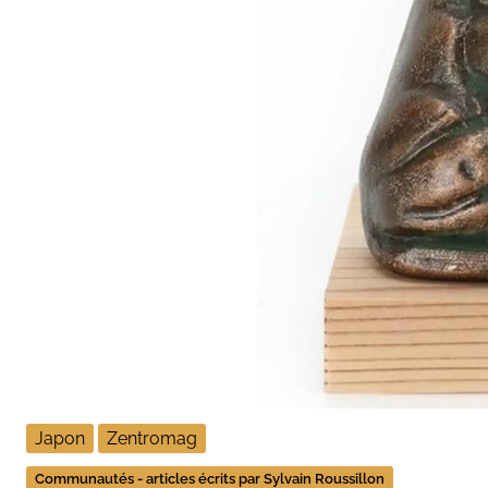
Japon
Zentromag
Communautés - articles écrits par Sylvain Roussillon