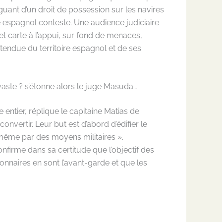
guant d’un droit de possession sur les navires
e espagnol conteste. Une audience judiciaire
 et carte à l’appui, sur fond de menaces,
tendue du territoire espagnol et de ses
vaste ? s’étonne alors le juge Masuda…
entier, réplique le capitaine Matias de
onvertir. Leur but est d’abord d’édifier le
 même par des moyens militaires ».
onfirme dans sa certitude que l’objectif des
nnaires en sont l’avant-garde et que les