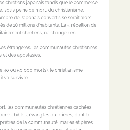
 les chrétiens japonais tandis que le commerce
ive, sous peine de mort, du christianisme,
bre de Japonais convertis se serait alors
ès de 18 millions d’habitants. La « rébellion de
airement chrétiens, ne change rien.
ces étrangères, les communautés chrétiennes
s et des apostasies.
e 40 ou 50 000 morts), le christianisme
l va survivre.
 mort, les communautés chrétiennes cachées
crés, bibles, évangiles ou prières, dont la
 prêtres de la communauté, mariés et pères
 cœur les principaux passages, et de les