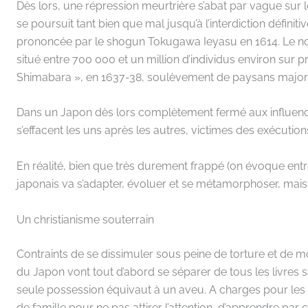
Dès lors, une répression meurtrière s’abat par vague sur
se poursuit tant bien que mal jusqu’à l’interdiction définit
prononcée par le shogun Tokugawa Ieyasu en 1614. Le nom
situé entre 700 000 et un million d’individus environ sur pr
Shimabara », en 1637-38, soulèvement de paysans majorit
Dans un Japon dès lors complètement fermé aux influen
s’effacent les uns après les autres, victimes des exécution
En réalité, bien que très durement frappé (on évoque entr
japonais va s’adapter, évoluer et se métamorphoser, mais i
Un christianisme souterrain
Contraints de se dissimuler sous peine de torture et de
du Japon vont tout d’abord se séparer de tous les livres sa
seule possession équivaut à un aveu. A charges pour les
de famille pour ne pas attirer l’attention, d’apprendre par