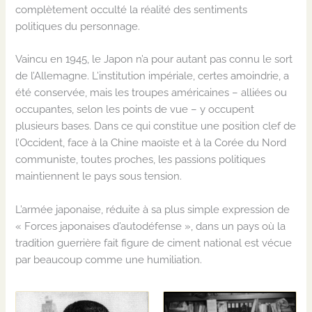
complètement
occult
é la réalité des sentiments
politiques
du personnage.
Vaincu en 194
5
, le
Japon
n’a pour autant pas connu le sort
de l’Allemagne. L’institution impériale, certes amoindrie, a
été conservée
,
m
ais les troupes américaines – alliées ou
occupant
e
s, selon les points de vu
e
– y occupent
plusieurs bases
.
D
ans ce qui constitue une position clef de
l’Occident
,
face à la Chine maoïste et à la Corée du Nord
communiste
,
toutes proches
, les passions politiques
maintiennent le
pays
sous tension
.
L’armée japonaise, réduite à
sa
plus simple expression de
« Forces japonaises d’autodéfense », dans un pays
où la
tradition guerrière fait figure de ciment national est vécue
par beaucoup comme une humiliation.