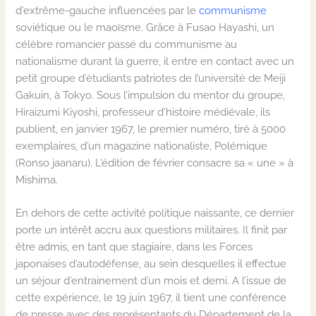
d’extrême-gauche influencées par le
communisme
soviétique ou le maoïsme.
Grâce à
Fusao
Hayashi
, un
célèbre romancier passé du communisme au
nationalisme
durant la guerre, il entre en contact avec un
petit groupe d’étudiants patriotes de l’université de
Meiji
Gakuin
,
à Tokyo. Sous l’impulsion du mentor du groupe,
Hiraizumi
Kiyoshi
,
professeur d’histoire médiévale
,
ils
publient
,
en janvier 1967
,
le premier numéro, tiré à 5000
exemplaires, d’un magazine nationaliste
,
Polémique
(
Ronso
jaanaru
). L
’édition
de février consacre sa « une » à
Mishima.
En dehors de cette activité politique naissante, ce dernier
porte un intérêt accru aux questions militaires. Il finit par
être admis, en tant que stagiaire,
dans
l
es Forces
japonaises d’autodéfense
,
au sein desquel
le
s il effectue
un séjour d’entrainement d’un mois et demi. A l’issue de
cette expérience,
le 19 juin 1967
,
il tient une conférence
de presse avec des représentants du Département de la