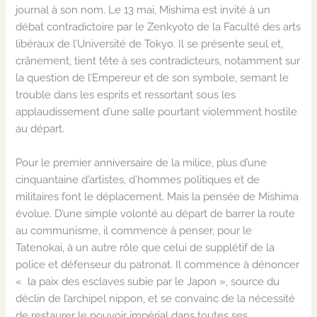
journal à son nom
.
Le 13 mai, Mishima est invité à un
débat contradictoire par le
Zenkyoto
de la
Faculté des arts
libéraux de l’Université de Tokyo. Il se présente seul et,
crânement, tient tête à ses contradicteurs, notamment sur
la question de l’Empereur et de son symbole, semant le
trouble dans les esprits et ressortant sous les
applaudissement d’une salle pourtant violemment hostile
au départ.
Pour le premier anniversaire de la milice, plus d’une
cinquantaine d’artistes, d’hommes politiques et de
militaires font le déplacement. Mais l
a
pensée de Mishima
évolue. D’une simple volonté au départ de barrer la route
au communisme, il commence à penser, pour le
Tatenokai
, à un autre rôle que celui de supplétif de la
police et défenseur du patronat. Il commence à dénoncer
«
la paix des esclaves subie par le Japon
»
,
source du
déclin d
e l’archipel nippon
, et
se convainc de
la nécessité
de restaurer le pouvoir impérial dans toutes ses