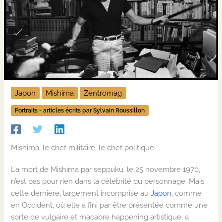
Japon
Mishima
Zentromag
Portraits - articles écrits par Sylvain Roussillon
Mishima,
le
chef militaire
, le chef
politique
La
mort
de Mishima
par seppuku, le 25 novembre 1970,
n’est pas pour rien dans la célébrité du personnage. Mais,
cette dernière, largement incomprise au
Japon
,
comme
en
O
ccident,
où elle
a fini
par être présentée comme une
sorte d
e vulgaire
et macabre happening
artistique
, a