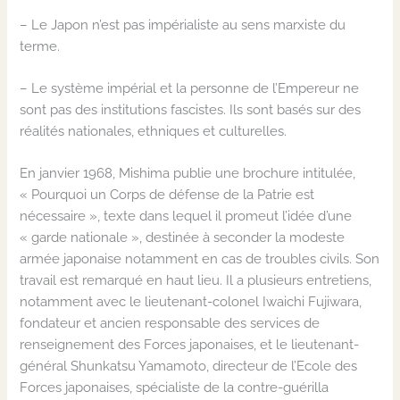
–
Le Japon n’est pas
impérialiste au sens marxiste du
terme.
–
Le système impérial et la personne de l’Empereur ne
sont pas des institutions fascistes. Ils sont basés sur des
réalités nationales, ethniques et culturelles.
En janvier 1968, Mishima publie une brochure intitulée,
«
Pourquoi un Corps de défense de la
P
at
r
ie est
nécessaire
», texte dans lequel il promeut l’idée d’une
« garde nationale »
,
destinée à seconder la modeste
armée japonaise notamment en cas de troubles civils.
Son
travail
est remarqué en haut lieu
.
I
l a plusieurs
entretiens
,
notamment avec le lieutenant-colonel
Iwaichi
Fujiwara,
fondateur et ancien responsable des services de
renseignement des Forces japo
n
aises, et le lieutenant-
général
Shunkatsu
Yamamoto,
directeur de l’
Ecole
des
Forces japonaises
,
spécialiste de la contre-guérilla