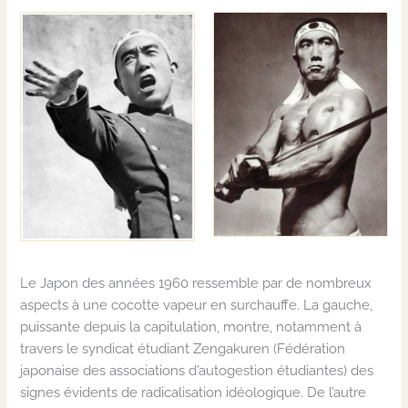
Le Japon des années 1960 ressemble par de nombreux
aspects à une cocotte vapeur en surchauffe. La gauche,
puissante depuis la capitulation, montre, notamment à
travers le syndicat étudiant
Zengakuren
(Fédération
japonaise des associations d’autogestion étudiantes) des
signes évidents de radicalisation idéologique.
De l’autre