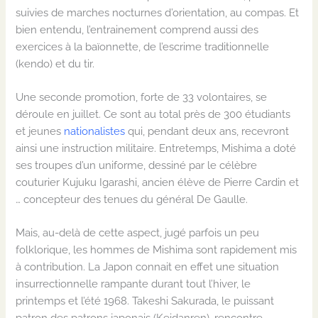
suivies de marches nocturnes d’orientation, au compas. Et
bien entendu, l’entrainement comprend aussi des
exercices à la baïonnette, de l’escrime traditionnelle
(kendo)
et du tir.
Une seconde promotion, forte de 33 volontaires
,
se
déroule en juillet.
C
e sont
au total près de 300 étudiants
et jeunes
nationalistes
qui
,
pendant deux ans
,
recevront
ainsi une instruction militaire. Entretemps,
Mishima a doté
ses troupes d’un uniforme, dessiné par le célèbre
couturier
Kujuku
Igarashi
, ancien élève de Pierre Cardin et
… concepteur des
tenues
du général De Gaulle.
Mais, au-delà de cette aspect
,
jugé parfois un peu
folklorique, les hommes de Mishima sont rapidement mis
à contribution.
La Japon
connait en effet une situation
insurrectionnelle rampante durant tout l’hiver, le
printemps et l’été 1968.
Takeshi
Sakurada
, le puissant
patron des patrons
japonais (
Keidanren
), rencontre