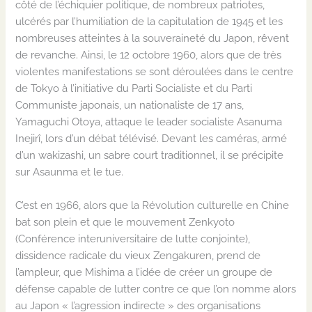
côté de l’échiquier politique, de nombreux patriotes,
ulcérés par l’humiliation de la capitulation de 1945 et les
nombreuses atteintes à la souveraineté du Japon, rêvent
de revanche. Ainsi, le 12 octobre 1960, alors que de
très
violentes manifestations se sont déroulées dans le centre
de Tokyo à l’initiative du Parti Socialiste et du
P
arti
Communiste japonais, un nationaliste de 17 ans,
Yamaguchi
Otoya
, attaque le leader socialiste
Asanuma
Inejirî
, lors d’un débat télévisé. Devant les caméras, armé
d’un
wakizashi
, un sabre court
traditionnel
,
il
se précipite
sur
Asaunma
et
le
tue
.
C’est en 1966, alors que la Révolution culturelle en Chine
bat son plein et que le mouvement
Zenkyoto
(
Conférence interuniversitaire de lutte conjointe)
,
dissidence radicale du vieux
Zengakuren
,
prend de
l’ampleur, que Mishima a l’idée de créer un groupe de
défense capable de lutter contre ce que l’on nomme alors
au Japon «
l’agression indirecte
» des organisations