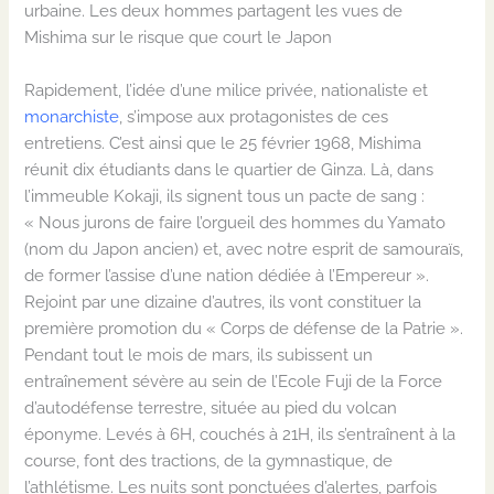
urbaine. Les deux hommes partagent les vues de
Mishima sur
le risque que court le Japon
Rapidement, l’idée d’une milice privée, nationaliste et
monarchiste
, s’impose aux protagonistes de ces
entretiens.
C’est ainsi que le 25 février 1968
,
Mishima
réunit dix étudiants dans le quartier de
Ginza
. Là, dans
l’immeuble
Kokaji
, ils signent tous un pacte de sang :
«
Nous jurons de faire l’orgueil des hommes du Yamato
(
nom du Japon ancien)
et, avec notre esprit de samouraïs,
de former l’assise d’une nation dédiée à l’Empereu
r
».
Rejoin
t
par une dizaine d’autres, ils vont constituer la
première promotion du « Corps de défense de la
P
atrie ».
Pendant tout le mois de mars, ils subissent un
entraînement sévère au sein de l’
Ecole
Fuji de la Force
d’autodéfense terrestre, située au pied du volcan
éponyme. Levés à 6H, couchés à 21H, ils
s’entraînent à la
course, font des tractions, de la gymnastique, de
l’athlétisme. Les nuits sont ponctuées d’alertes, parfois