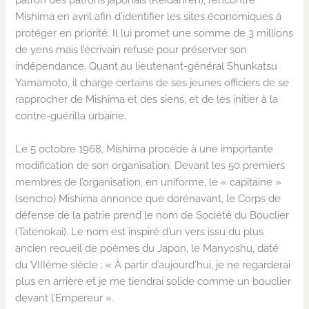
Mishima en avril afin d’identifier les sites économiques à
protéger en priorité
. Il
lui promet une somme de
3 millions
de yen
s
mais
l’écrivain refuse pour préserver son
indépendance.
Quant au lieutenant-général
Shunkatsu
Yamamoto, il charge certains de ses jeunes officiers de se
rapprocher de Mishima et des siens, et de les initier à la
contre-guérilla urbaine.
Le 5 octobre 1968, Mishima procède à une importante
modification de son organisation.
Devant les
50 premiers
membres de l’organisation, en uniforme,
le « capitaine »
(
sencho
) Mishima annonce que dorénavant, le Corps de
défense de la patrie prend le nom de Société du Bouclier
(
Tatenokai
). Le nom est inspiré d’un vers issu du plus
ancien recueil de poèmes du Japon, le
Manyoshu
, daté
du VIIIème siècle : «
À partir d’aujourd’hui, je ne regarderai
plus en arrière et je me tiendrai
solide
comme un bouclier
devant l’Empereur
».