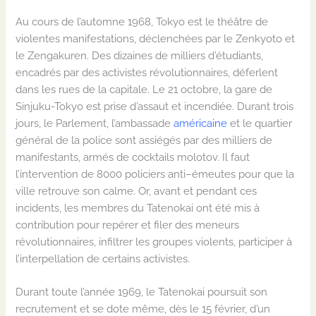
Au cours de
l
’automne
1968,
Tokyo est le théâtre de
violentes manifestations
,
déclenchées par le
Zenkyoto
et
le
Zengakuren
. Des dizaines de milliers d’étudiants,
encadrés par des acti
vi
stes
révolutionnaires
,
déferlent
dans les rues de la capitale. Le 21 octobre, la gare de
Sinjuku
-Tokyo est prise d’assaut et incendiée
. D
urant trois
jours, le Parlement, l’ambassade
américaine
et le quartier
général de la police sont assiégés par des milliers de
manifestants
,
armés de cocktails
molotov
. Il faut
l’intervention de 8000 policiers anti
–
émeutes pour que la
ville retrouve son calme. Or, avant et pendant
ces
incidents
, les
membres du
Tatenokai
ont été mis à
contribution pour repérer et filer des meneurs
révolutionnaires, infiltrer les groupes
violents, participer à
l’interpellation de certains activistes.
Durant toute l’année 1969, le
Tatenokai
poursuit son
recrutement et se dote même, dès le 15 février, d
’un