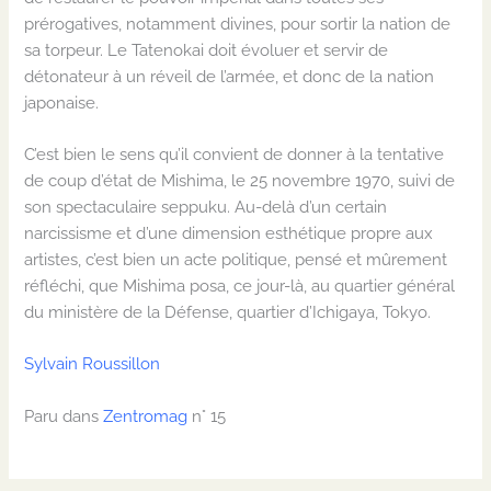
prérogatives, notamment divines, pour sortir la nation de
sa torpeur.
Le
Tatenokai
doit évoluer et servir de
détonateur à un réveil de l’armée, et donc de la nation
japonaise.
C’est bien le sens qu’il convient de donner à la tentative
de coup d’état de Mishima, le 25 novembre 1970, suivi de
son spectaculaire seppuku. Au-delà d’un certain
narcissisme
et d’une dimension esthétique propre aux
artistes
,
c’est bien un acte politique
,
pensé et
mûrement
réfléchi
,
que Mishima posa, ce jour-là,
au quartier général
du ministère de la Défense, quartier d’
Ichigaya
, Tokyo.
Sylvain Roussillon
Paru dans
Zentromag
n° 15