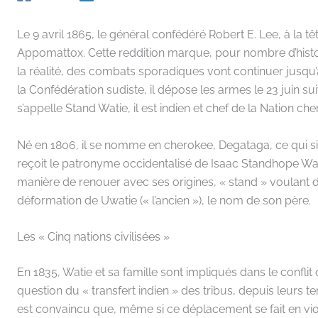
Le 9 avril 1865, le général confédéré Robert E. Lee, à la tê
Appomattox. Cette reddition marque, pour nombre d’histor
la réalité, des combats sporadiques vont continuer jusqu’
la Confédération sudiste, il dépose les armes le 23 juin su
s’appelle Stand Watie, il est indien et chef de la Nation ch
Né en 1806, il se nomme en cherokee, Degataga, ce qui signi
reçoit le patronyme occidentalisé de Isaac Standhope Watie
manière de renouer avec ses origines, « stand » voulant d
déformation de Uwatie (« l’ancien »), le nom de son père.
Les « Cinq nations civilisées »
En 1835, Watie et sa famille sont impliqués dans le conflit
question du « transfert indien » des tribus, depuis leurs t
est convaincu que, même si ce déplacement se fait en violat