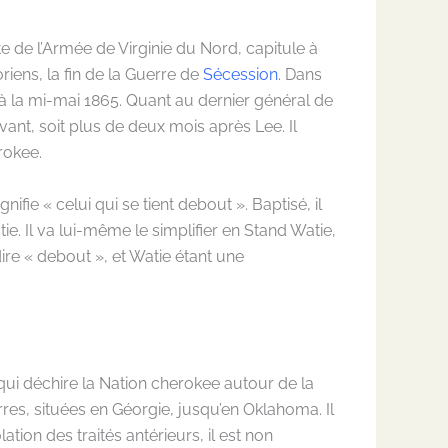
te de l’Armée de Virginie du Nord, capitule à
iens, la fin de la Guerre de
Sécession
. Dans
à la mi-mai 1865. Quant au dernier général de
ivant, soit plus de deux mois après Lee. Il
erokee.
fie « celui qui se tient debout ». Baptisé, il
. Il va lui-même le simplifier en Stand Watie,
ire « debout », et Watie étant une
 qui déchire la Nation cherokee autour de la
erres, situées en Géorgie, jusqu’en Oklahoma. Il
ion des traités antérieurs, il est non