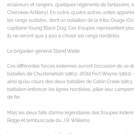
éclaireurs et rangers, quelques régiments de fantassins, e
Cherokee Artillery). En outre, quatre autres unités appart
les rangs sudistes, dont un bataillon de la tribu Osage 
capitaine Young Black Dog. Ces troupes représentent plu
ils ne seront que 3 500 à choisir les rangs nordistes.
Le brigadier-général Stand Watie
Ces différentes forces indiennes auront l’occasion de se 
batailles de Chustenahlah (1861), d’Old Fort Wayne (1862), 
ainsi qu’au cours des deux batailles de Cabin Creek (1863
battalion enfoncer les lignes nordistes, piller leur cam
de fer.
Mais les deux faits d’arme légendaires des troupes indie
Ridge et l’embuscade du J.R. Williams.