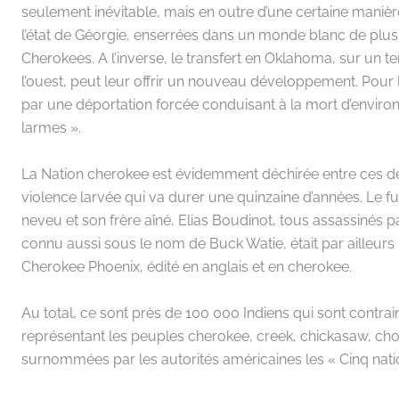
seulement inévitable, mais en outre d’une certaine manièr
l’état de Géorgie, enserrées dans un monde blanc de plus
Cherokees. A l’inverse, le transfert en Oklahoma, sur un te
l’ouest, peut leur offrir un nouveau développement. Pour le
par une déportation forcée conduisant à la mort d’environ
larmes ».
La Nation cherokee est évidemment déchirée entre ces deu
violence larvée qui va durer une quinzaine d’années. Le fu
neveu et son frère aîné, Elias Boudinot, tous assassinés p
connu aussi sous le nom de Buck Watie, était par ailleurs 
Cherokee Phoenix, édité en anglais et en cherokee.
Au total, ce sont près de 100 000 Indiens qui sont contrain
représentant les peuples cherokee, creek, chickasaw, choc
surnommées par les autorités américaines les « Cinq nation