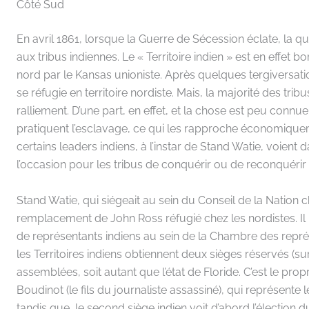
Côté Sud
En avril 1861, lorsque la Guerre de Sécession éclate, la q
aux tribus indiennes. Le « Territoire indien » est en effet 
nord par le Kansas unioniste. Après quelques tergiversati
se réfugie en territoire nordiste. Mais, la majorité des trib
ralliement. D’une part, en effet, et la chose est peu connue
pratiquent l’esclavage, ce qui les rapproche économiquemen
certains leaders indiens, à l’instar de Stand Watie, voient
l’occasion pour les tribus de conquérir ou de reconquéri
Stand Watie, qui siégeait au sein du Conseil de la Nation c
remplacement de John Ross réfugié chez les nordistes. Il n
de représentants indiens au sein de la Chambre des représ
les Territoires indiens obtiennent deux sièges réservés (s
assemblées, soit autant que l’état de Floride. C’est le pro
Boudinot (le fils du journaliste assassiné), qui représent
tandis que, le second siège indien voit d’abord l’électi